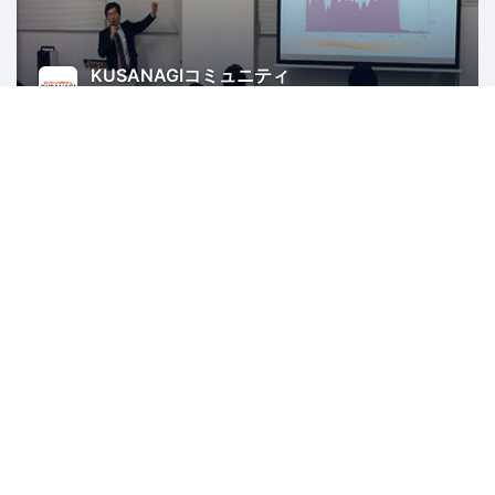
KUSANAGIコミュニティ
3707人
東京
WordPress
PHP
AWS
ITインフラ
Web
Rubyアソシエーション
2506人
島根
Ruby
Ruby on Rails
IT
異業種交流